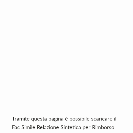
n
d
t
e
b
a
r
Tramite questa pagina è possibile scaricare il
Fac Simile Relazione Sintetica per Rimborso