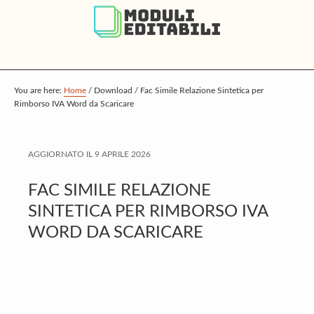
S
S
S
k
k
k
i
i
i
p
p
p
t
t
t
You are here:
Home
/
Download
/
Fac Simile Relazione Sintetica per
Rimborso IVA Word da Scaricare
o
o
o
m
p
f
a
r
o
AGGIORNATO IL
9 APRILE 2026
i
i
o
FAC SIMILE RELAZIONE
n
m
t
SINTETICA PER RIMBORSO IVA
c
a
e
WORD DA SCARICARE
o
r
r
n
y
t
s
e
i