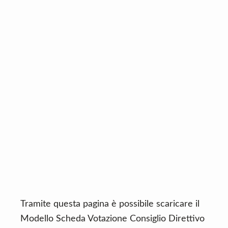
n
d
t
e
b
a
r
Tramite questa pagina è possibile scaricare il
Modello Scheda Votazione Consiglio Direttivo