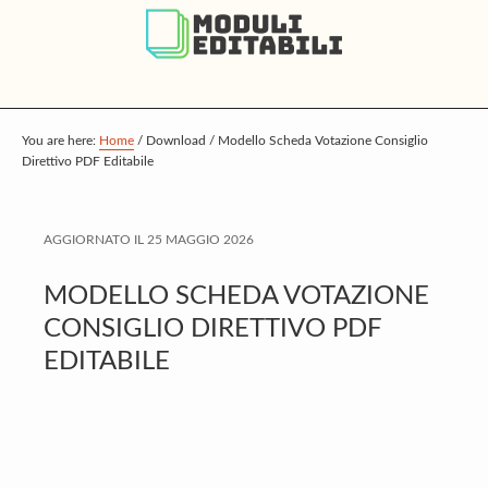
S
S
S
k
k
k
i
i
i
p
p
p
t
t
t
You are here:
Home
/
Download
/
Modello Scheda Votazione Consiglio
Direttivo PDF Editabile
o
o
o
m
p
f
a
r
o
AGGIORNATO IL
25 MAGGIO 2026
i
i
o
MODELLO SCHEDA VOTAZIONE
n
m
t
CONSIGLIO DIRETTIVO PDF
c
a
e
EDITABILE
o
r
r
n
y
t
s
e
i