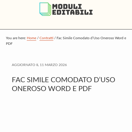
S
S
S
k
k
k
i
i
i
p
p
p
t
t
t
You are here:
Home
/
Contratti
/
Fac Simile Comodato d’Uso Oneroso Word e
PDF
o
o
o
m
p
f
a
r
o
AGGIORNATO IL
11 MARZO 2026
i
i
o
FAC SIMILE COMODATO D’USO
n
m
t
ONEROSO WORD E PDF
c
a
e
o
r
r
n
y
t
s
e
i