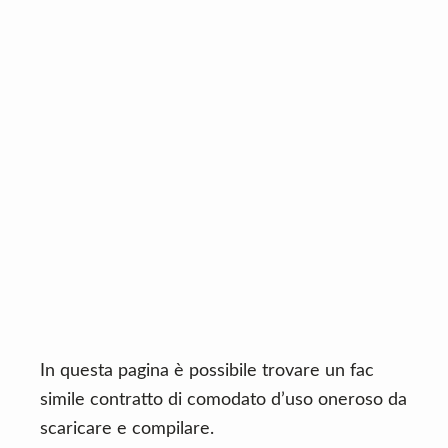
n
d
t
e
b
a
r
In questa pagina è possibile trovare un fac
simile contratto di comodato d’uso oneroso da
scaricare e compilare.