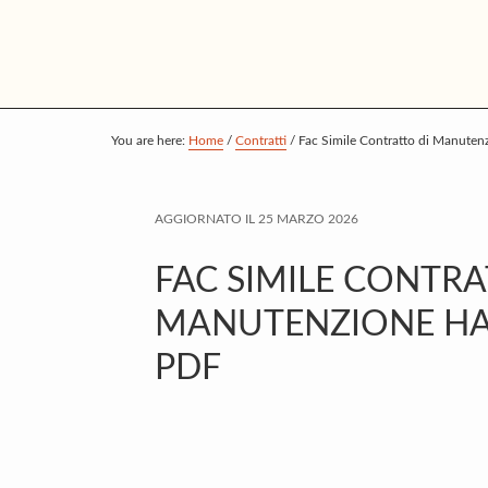
S
S
S
k
k
k
i
i
i
p
p
p
t
t
t
You are here:
Home
/
Contratti
/
Fac Simile Contratto di Manute
o
o
o
m
p
f
AGGIORNATO IL
25 MARZO 2026
a
r
o
i
i
o
FAC SIMILE CONTRA
n
m
t
MANUTENZIONE H
c
a
e
PDF
o
r
r
n
y
t
s
e
i