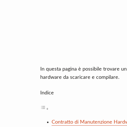
n
d
t
e
b
a
r
In questa pagina è possibile trovare u
hardware da scaricare e compilare.
Indice
Contratto di Manutenzione Hard