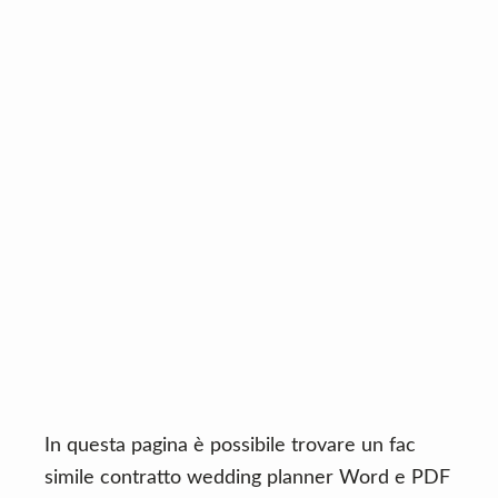
n
d
t
e
b
a
r
In questa pagina è possibile trovare un fac
simile contratto wedding planner Word e PDF