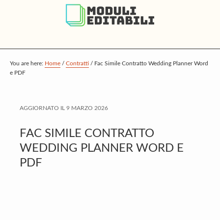
S
S
S
k
k
k
i
i
i
p
p
p
t
t
t
You are here:
Home
/
Contratti
/
Fac Simile Contratto Wedding Planner Word
e PDF
o
o
o
m
p
f
a
r
o
AGGIORNATO IL
9 MARZO 2026
i
i
o
FAC SIMILE CONTRATTO
n
m
t
WEDDING PLANNER WORD E
c
a
e
PDF
o
r
r
n
y
t
s
e
i