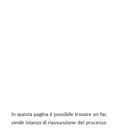
n
d
t
e
b
a
r
In questa pagina è possibile trovare un fac
simile istanza di riassunzione del processo