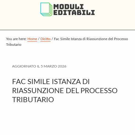
S
S
S
k
k
k
i
i
i
p
p
p
t
t
t
You are here:
Home
/
Diritto
/
Fac Simile Istanza di Riassunzione del Processo
Tributario
o
o
o
m
p
f
a
r
o
AGGIORNATO IL
5 MARZO 2026
i
i
o
FAC SIMILE ISTANZA DI
n
m
t
RIASSUNZIONE DEL PROCESSO
c
a
e
TRIBUTARIO
o
r
r
n
y
t
s
e
i