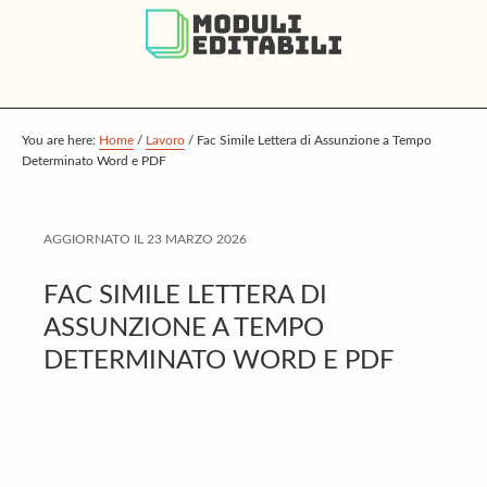
S
S
S
k
k
k
i
i
i
p
p
p
t
t
t
You are here:
Home
/
Lavoro
/
Fac Simile Lettera di Assunzione a Tempo
Determinato Word e PDF
o
o
o
m
p
f
a
r
o
AGGIORNATO IL
23 MARZO 2026
i
i
o
FAC SIMILE LETTERA DI
n
m
t
ASSUNZIONE A TEMPO
c
a
e
DETERMINATO WORD E PDF
o
r
r
n
y
t
s
e
i