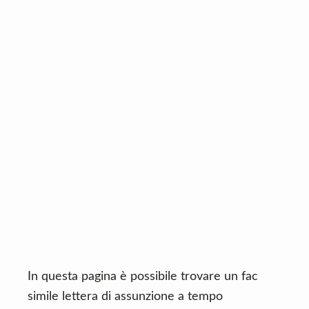
n
d
t
e
b
a
r
In questa pagina è possibile trovare un fac
simile lettera di assunzione a tempo