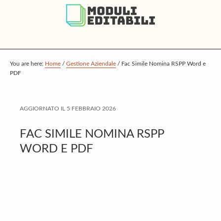
S
S
S
k
k
k
i
i
i
p
p
p
t
t
t
You are here:
Home
/
Gestione Aziendale
/
Fac Simile Nomina RSPP Word e
PDF
o
o
o
m
p
f
a
r
o
AGGIORNATO IL
5 FEBBRAIO 2026
i
i
o
FAC SIMILE NOMINA RSPP
n
m
t
WORD E PDF
c
a
e
o
r
r
n
y
t
s
e
i