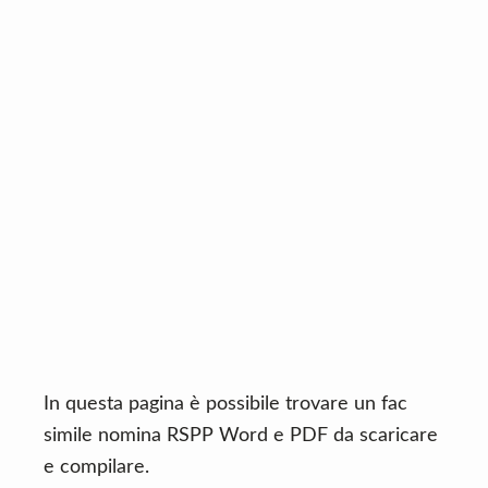
n
d
t
e
b
a
r
In questa pagina è possibile trovare un fac
simile nomina RSPP Word e PDF da scaricare
e compilare.