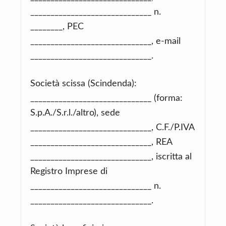
______________________________ n.
________, PEC
______________________________, e-mail
______________________________.
Società scissa (Scindenda):
______________________________ (forma:
S.p.A./S.r.l./altro), sede
______________________________, C.F./P.IVA
______________________________, REA
______________________________, iscritta al
Registro Imprese di
______________________________ n.
______________________________.