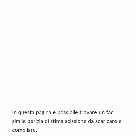
n
d
t
e
b
a
r
In questa pagina è possibile trovare un fac
simile perizia di stima scissione da scaricare e
compilare.