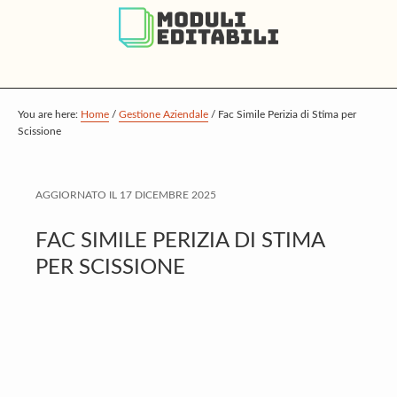
S
S
S
k
k
k
i
i
i
p
p
p
t
t
t
You are here:
Home
/
Gestione Aziendale
/
Fac Simile Perizia di Stima per
Scissione
o
o
o
m
p
f
a
r
o
AGGIORNATO IL
17 DICEMBRE 2025
i
i
o
FAC SIMILE PERIZIA DI STIMA
n
m
t
PER SCISSIONE
c
a
e
o
r
r
n
y
t
s
e
i