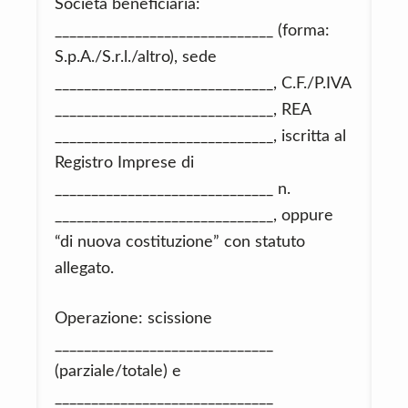
Società beneficiaria:
______________________________ (forma:
S.p.A./S.r.l./altro), sede
______________________________, C.F./P.IVA
______________________________, REA
______________________________, iscritta al
Registro Imprese di
______________________________ n.
______________________________, oppure
“di nuova costituzione” con statuto
allegato.
Operazione: scissione
______________________________
(parziale/totale) e
______________________________