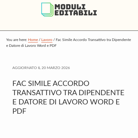
S
S
S
k
k
k
i
i
i
p
p
p
t
t
t
You are here:
Home
/
Lavoro
/
Fac Simile Accordo Transattivo tra Dipendente
e Datore di Lavoro Word e PDF
o
o
o
m
p
f
a
r
o
AGGIORNATO IL
20 MARZO 2026
i
i
o
FAC SIMILE ACCORDO
n
m
t
TRANSATTIVO TRA DIPENDENTE
c
a
e
E DATORE DI LAVORO WORD E
o
r
r
PDF
n
y
t
s
e
i