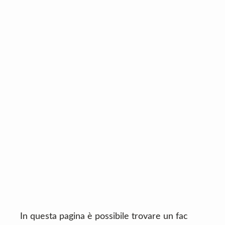
n
d
t
e
b
a
r
In questa pagina è possibile trovare un fac