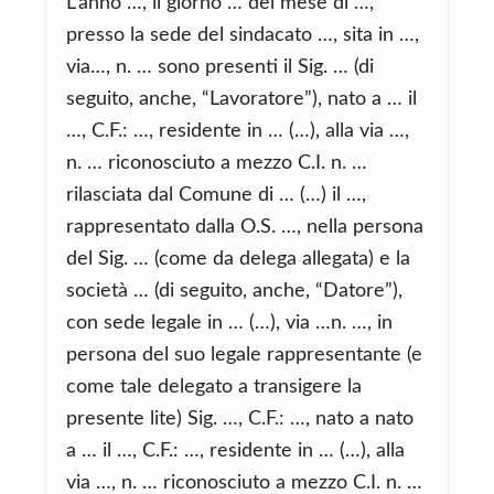
L’anno …, il giorno … del mese di …,
presso la sede del sindacato …, sita in …,
via…, n. … sono presenti il Sig. … (di
seguito, anche, “Lavoratore”), nato a … il
…, C.F.: …, residente in … (…), alla via …,
n. … riconosciuto a mezzo C.I. n. …
rilasciata dal Comune di … (…) il …,
rappresentato dalla O.S. …, nella persona
del Sig. … (come da delega allegata) e la
società … (di seguito, anche, “Datore”),
con sede legale in … (…), via …n. …, in
persona del suo legale rappresentante (e
come tale delegato a transigere la
presente lite) Sig. …, C.F.: …, nato a nato
a … il …, C.F.: …, residente in … (…), alla
via …, n. … riconosciuto a mezzo C.I. n. …