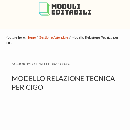
S
S
S
k
k
k
i
i
i
p
p
p
t
t
t
You are here:
Home
/
Gestione Aziendale
/
Modello Relazione Tecnica per
CIGO
o
o
o
m
p
f
a
r
o
AGGIORNATO IL
13 FEBBRAIO 2026
i
i
o
MODELLO RELAZIONE TECNICA
n
m
t
PER CIGO
c
a
e
o
r
r
n
y
t
s
e
i