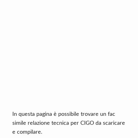
n
d
t
e
b
a
r
In questa pagina è possibile trovare un fac
simile relazione tecnica per CIGO da scaricare
e compilare.