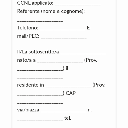
CCNL applicato: ____________________
Referente (nome e cognome):
____________________
Telefono: ____________________ E-
mail/PEC: ____________________
Il/La sottoscritto/a ____________________
nato/a a ____________________ (Prov.
____________________) il
____________________
residente in ____________________ (Prov.
____________________) CAP
____________________
via/piazza ____________________ n.
____________________ tel.
____________________