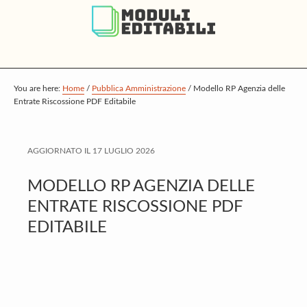
S
S
S
k
k
k
i
i
i
p
p
p
t
t
t
You are here:
Home
/
Pubblica Amministrazione
/
Modello RP Agenzia delle
Entrate Riscossione PDF Editabile
o
o
o
m
p
f
a
r
o
AGGIORNATO IL
17 LUGLIO 2026
i
i
o
MODELLO RP AGENZIA DELLE
n
m
t
ENTRATE RISCOSSIONE PDF
c
a
e
EDITABILE
o
r
r
n
y
t
s
e
i