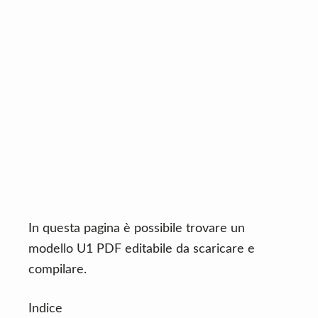
n
d
t
e
b
a
r
In questa pagina è possibile trovare un
modello U1 PDF editabile da scaricare e
compilare.
Indice