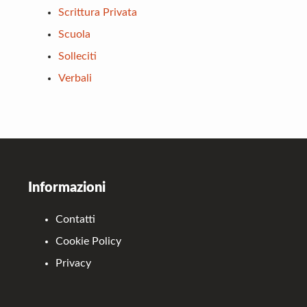
Scrittura Privata
Scuola
Solleciti
Verbali
Footer
Informazioni
Contatti
Cookie Policy
Privacy