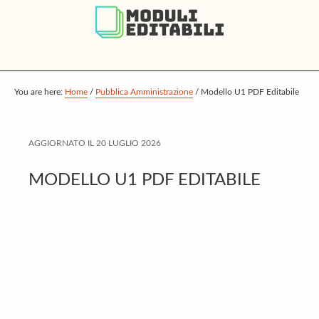
S
S
S
k
k
k
i
i
i
p
p
p
t
t
t
You are here:
Home
/
Pubblica Amministrazione
/
Modello U1 PDF Editabile
o
o
o
m
p
f
AGGIORNATO IL
20 LUGLIO 2026
a
r
o
i
i
o
MODELLO U1 PDF EDITABILE
n
m
t
c
a
e
o
r
r
n
y
t
s
e
i