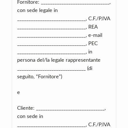
Fornitore: ______________________________,
con sede legale in
______________________________, C.F./P.IVA
______________________________, REA
______________________________, e-mail
______________________________, PEC
______________________________, in
persona del/la legale rappresentante
______________________________ (di
seguito, “Fornitore”)
e
Cliente: ______________________________,
con sede in
______________________________, C.F./P.IVA