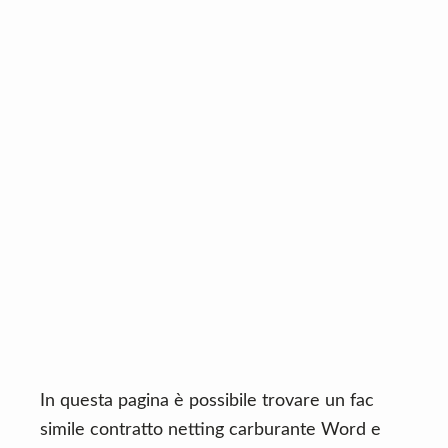
n
d
t
e
b
a
r
In questa pagina è possibile trovare un fac
simile contratto netting carburante Word e