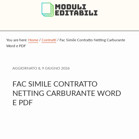
S
S
S
k
k
k
i
i
i
p
p
p
t
t
t
You are here:
Home
/
Contratti
/
Fac Simile Contratto Netting Carburante
Word e PDF
o
o
o
m
p
f
a
r
o
AGGIORNATO IL
9 GIUGNO 2026
i
i
o
FAC SIMILE CONTRATTO
n
m
t
NETTING CARBURANTE WORD
c
a
e
E PDF
o
r
r
n
y
t
s
e
i