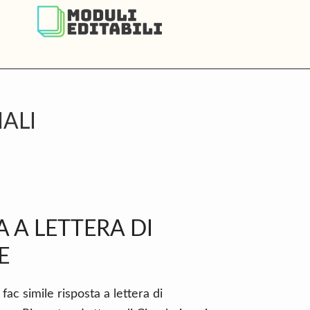
ALI
P
S
A A LETTERA DI
E
fac simile risposta a lettera di