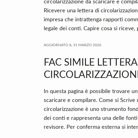
n
d
circolarizzazione da scaricare e compil
t
e
Ricevere una lettera di circolarizzazio
b
impresa che intrattenga rapporti comme
a
legale dei conti. Capire cosa si riceve,
r
AGGIORNATO IL
31 MARZO 2026
FAC SIMILE LETTERA
CIRCOLARIZZAZION
In questa pagina è possibile trovare un 
scaricare e compilare. Come si Scrive u
circolarizzazione è uno strumento fond
dei conti e rappresenta una delle fonti
revisore. Per conferma esterna si inte