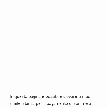
n
d
t
e
b
a
r
In questa pagina è possibile trovare un fac
simile istanza per il pagamento di somme a