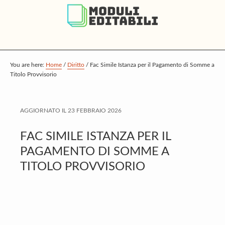
S
S
S
k
k
k
i
i
i
p
p
p
t
t
t
You are here:
Home
/
Diritto
/
Fac Simile Istanza per il Pagamento di Somme a
Titolo Provvisorio
o
o
o
m
p
f
a
r
o
AGGIORNATO IL
23 FEBBRAIO 2026
i
i
o
FAC SIMILE ISTANZA PER IL
n
m
t
PAGAMENTO DI SOMME A
c
a
e
TITOLO PROVVISORIO
o
r
r
n
y
t
s
e
i