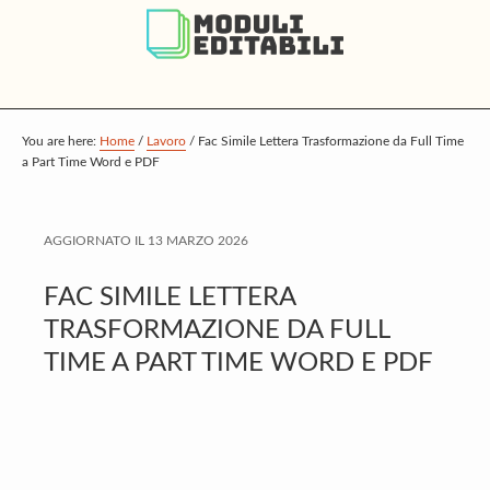
S
S
S
k
k
k
i
i
i
p
p
p
t
t
t
You are here:
Home
/
Lavoro
/
Fac Simile Lettera Trasformazione da Full Time
a Part Time Word e PDF
o
o
o
m
p
f
a
r
o
AGGIORNATO IL
13 MARZO 2026
i
i
o
FAC SIMILE LETTERA
n
m
t
TRASFORMAZIONE DA FULL
c
a
e
TIME A PART TIME WORD E PDF
o
r
r
n
y
t
s
e
i