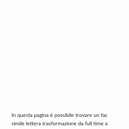
n
d
t
e
b
a
r
In questa pagina è possibile trovare un fac
simile lettera trasformazione da full time a