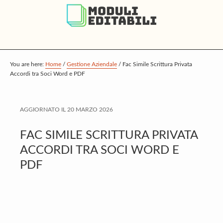
S
S
S
k
k
k
i
i
i
p
p
p
t
t
t
You are here:
Home
/
Gestione Aziendale
/
Fac Simile Scrittura Privata
Accordi tra Soci Word e PDF
o
o
o
m
p
f
a
r
o
AGGIORNATO IL
20 MARZO 2026
i
i
o
FAC SIMILE SCRITTURA PRIVATA
n
m
t
ACCORDI TRA SOCI WORD E
c
a
e
PDF
o
r
r
n
y
t
s
e
i