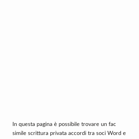
n
d
t
e
b
a
r
In questa pagina è possibile trovare un fac
simile scrittura privata accordi tra soci Word e