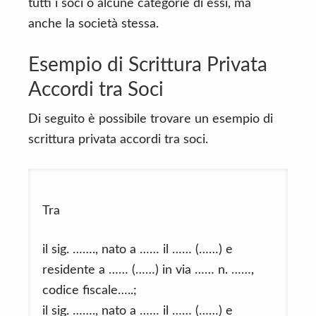
tutti i soci o alcune categorie di essi, ma
anche la società stessa.
Esempio di Scrittura Privata
Accordi tra Soci
Di seguito è possibile trovare un esempio di
scrittura privata accordi tra soci.
Tra
il sig. ……., nato a …… il …… (……) e
residente a …… (……) in via …… n. ……,
codice fiscale…..;
il sig. ……., nato a …… il …… (……) e