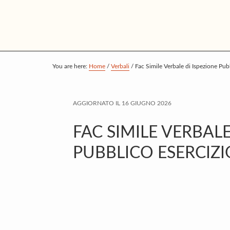
S
S
S
k
k
k
i
i
i
p
p
p
t
t
t
You are here:
Home
/
Verbali
/
Fac Simile Verbale di Ispezione Pu
o
o
o
m
p
f
AGGIORNATO IL
16 GIUGNO 2026
a
r
o
i
i
o
FAC SIMILE VERBALE
n
m
t
PUBBLICO ESERCIZ
c
a
e
o
r
r
n
y
t
s
e
i