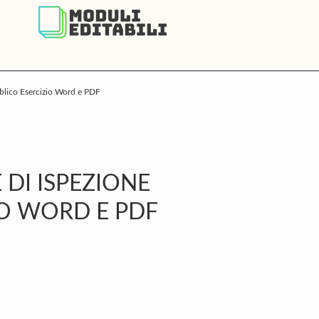
bblico Esercizio Word e PDF
P
S
 DI ISPEZIONE
IO WORD E PDF