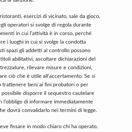
ica la sanzione.
istoranti, esercizi di vicinato, sale da gioco,
egli operatori si svolge di regola durante
enti in cui l’attività è in corso, perché
nare i luoghi in cui si svolge la condotta
sti spazi gli addetti al controllo possono
toli abilitativi, ascoltare dichiarazioni del
ttrezzature, rilevare misure e condizioni,
fare ciò che è utile all’accertamento. Se si
trattenere beni ai fini probatori o per
è possibile disporre il sequestro cautelare
con l’obbligo di informare immediatamente
e dovrà convalidarlo nei termini di legge.
deve fissare in modo chiaro chi ha operato,