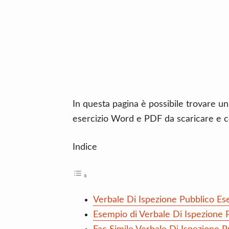
n
d
t
e
b
a
r
In questa pagina è possibile trovare un
esercizio Word e PDF da scaricare e c
Indice
Verbale Di Ispezione Pubblico Ese
Esempio di Verbale Di Ispezione P