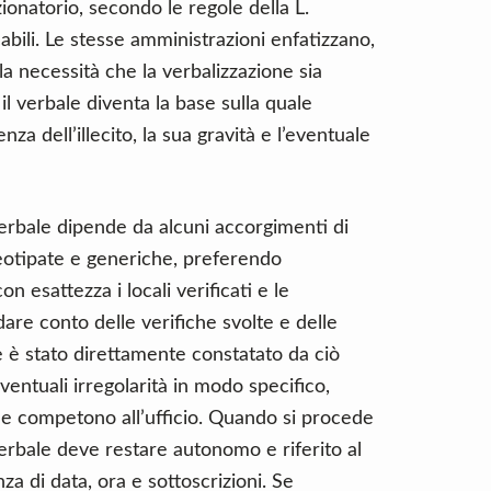
onatorio, secondo le regole della L.
bili. Le stesse amministrazioni enfatizzano,
, la necessità che la verbalizzazione sia
il verbale diventa la base sulla quale
nza dell’illecito, la sua gravità e l’eventuale
 verbale dipende da alcuni accorgimenti di
eotipate e generiche, preferendo
on esattezza i locali verificati e le
are conto delle verifiche svolte e delle
e è stato direttamente constatato da ciò
eventuali irregolarità in modo specifico,
che competono all’ufficio. Quando si procede
i verbale deve restare autonomo e riferito al
za di data, ora e sottoscrizioni. Se