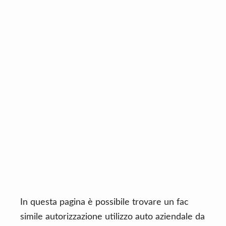
n
d
t
e
b
a
r
In questa pagina è possibile trovare un fac
simile autorizzazione utilizzo auto aziendale da