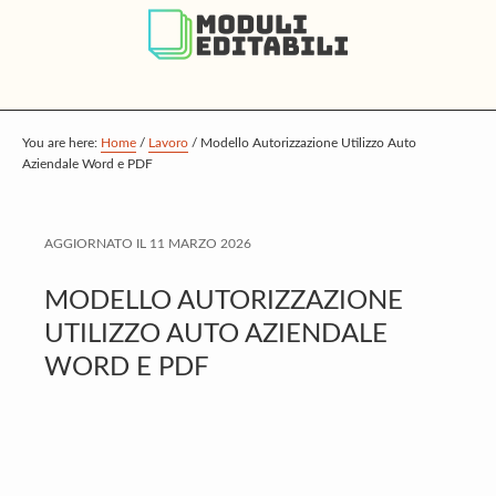
S
S
S
k
k
k
i
i
i
p
p
p
t
t
t
You are here:
Home
/
Lavoro
/
Modello Autorizzazione Utilizzo Auto
Aziendale Word e PDF
o
o
o
m
p
f
a
r
o
AGGIORNATO IL
11 MARZO 2026
i
i
o
MODELLO AUTORIZZAZIONE
n
m
t
UTILIZZO AUTO AZIENDALE
c
a
e
WORD E PDF
o
r
r
n
y
t
s
e
i