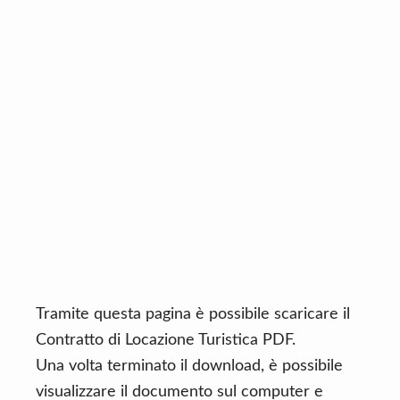
n
d
t
e
b
a
r
Tramite questa pagina è possibile scaricare il
Contratto di Locazione Turistica PDF.
Una volta terminato il download, è possibile
visualizzare il documento sul computer e