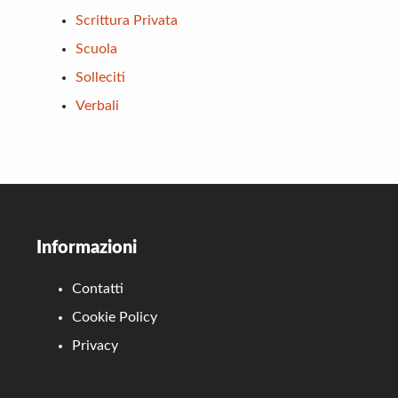
Scrittura Privata
Scuola
Solleciti
Verbali
Footer
Informazioni
Contatti
Cookie Policy
Privacy