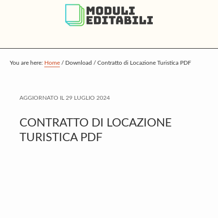
S
S
S
k
k
k
i
i
i
p
p
p
t
t
t
You are here:
Home
/
Download
/
Contratto di Locazione Turistica PDF
o
o
o
m
p
f
AGGIORNATO IL
29 LUGLIO 2024
a
r
o
i
i
o
CONTRATTO DI LOCAZIONE
n
m
t
TURISTICA PDF
c
a
e
o
r
r
n
y
t
s
e
i