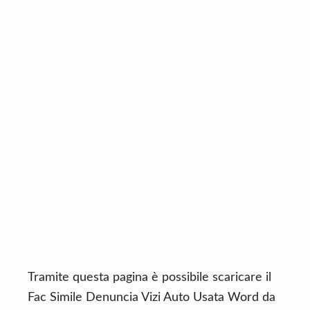
n
d
t
e
b
a
r
Tramite questa pagina è possibile scaricare il
Fac Simile Denuncia Vizi Auto Usata Word da