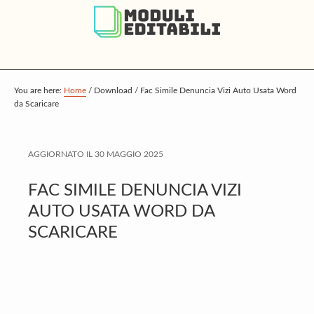
S
S
S
k
k
k
i
i
i
p
p
p
t
t
t
You are here:
Home
/
Download
/
Fac Simile Denuncia Vizi Auto Usata Word
da Scaricare
o
o
o
m
p
f
a
r
o
AGGIORNATO IL
30 MAGGIO 2025
i
i
o
FAC SIMILE DENUNCIA VIZI
n
m
t
AUTO USATA WORD DA
c
a
e
SCARICARE
o
r
r
n
y
t
s
e
i