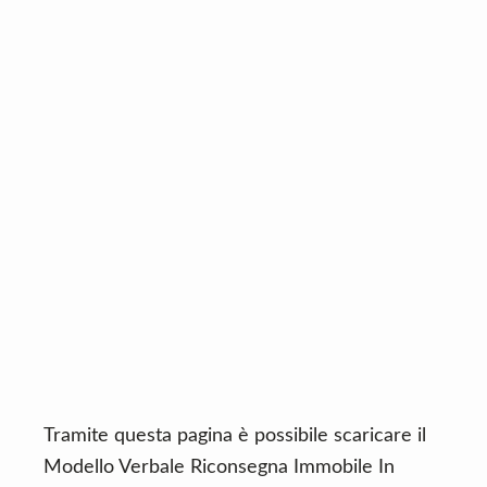
n
d
t
e
b
a
r
Tramite questa pagina è possibile scaricare il
Modello Verbale Riconsegna Immobile In