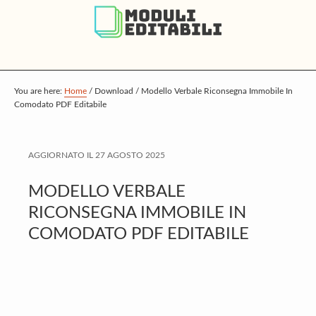
S
S
S
k
k
k
i
i
i
p
p
p
t
t
t
You are here:
Home
/
Download
/
Modello Verbale Riconsegna Immobile In
Comodato PDF Editabile
o
o
o
m
p
f
a
r
o
AGGIORNATO IL
27 AGOSTO 2025
i
i
o
MODELLO VERBALE
n
m
t
RICONSEGNA IMMOBILE IN
c
a
e
COMODATO PDF EDITABILE
o
r
r
n
y
t
s
e
i