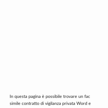
n
d
t
e
b
a
r
In questa pagina è possibile trovare un fac
simile contratto di vigilanza privata Word e