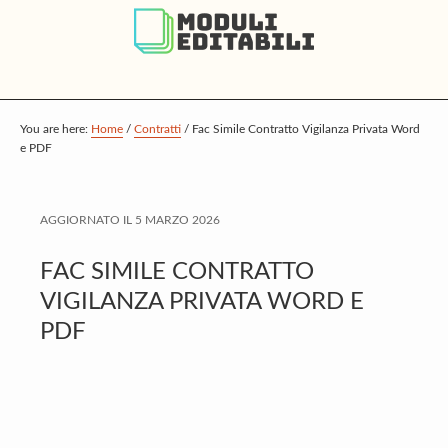
S
S
S
k
k
k
i
i
i
p
p
p
t
t
t
You are here:
Home
/
Contratti
/
Fac Simile Contratto Vigilanza Privata Word
e PDF
o
o
o
m
p
f
a
r
o
AGGIORNATO IL
5 MARZO 2026
i
i
o
FAC SIMILE CONTRATTO
n
m
t
VIGILANZA PRIVATA WORD E
c
a
e
PDF
o
r
r
n
y
t
s
e
i