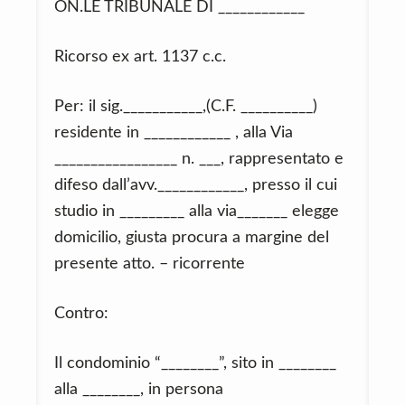
ON.LE TRIBUNALE DI ____________
Ricorso ex art. 1137 c.c.
Per: il sig.___________,(C.F. __________)
residente in ____________ , alla Via
_________________ n. ___, rappresentato e
difeso dall’avv.____________, presso il cui
studio in _________ alla via_______ elegge
domicilio, giusta procura a margine del
presente atto. – ricorrente
Contro:
Il condominio “________”, sito in ________
alla ________, in persona