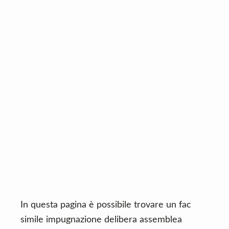
n
d
t
e
b
a
r
In questa pagina è possibile trovare un fac
simile impugnazione delibera assemblea