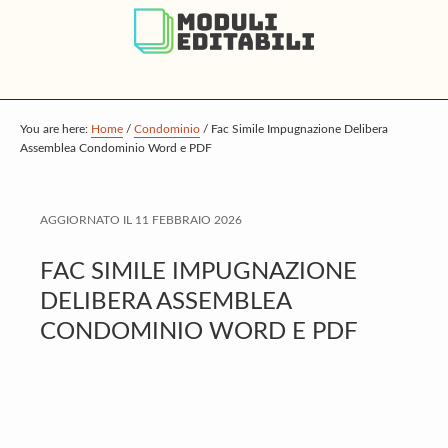
S
S
S
k
k
k
i
i
i
p
p
p
t
t
t
You are here:
Home
/
Condominio
/
Fac Simile Impugnazione Delibera
Assemblea Condominio Word e PDF
o
o
o
m
p
f
a
r
o
AGGIORNATO IL
11 FEBBRAIO 2026
i
i
o
FAC SIMILE IMPUGNAZIONE
n
m
t
DELIBERA ASSEMBLEA
c
a
e
CONDOMINIO WORD E PDF
o
r
r
n
y
t
s
e
i