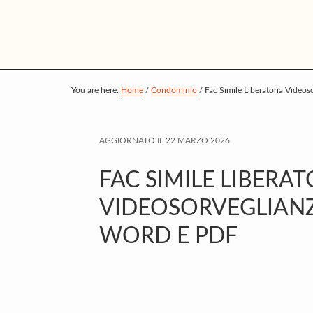
S
S
S
k
k
k
i
i
i
p
p
p
t
t
t
You are here:
Home
/
Condominio
/
Fac Simile Liberatoria Video
o
o
o
m
p
f
AGGIORNATO IL
22 MARZO 2026
a
r
o
i
i
o
FAC SIMILE LIBERAT
n
m
t
VIDEOSORVEGLIAN
c
a
e
WORD E PDF
o
r
r
n
y
t
s
e
i