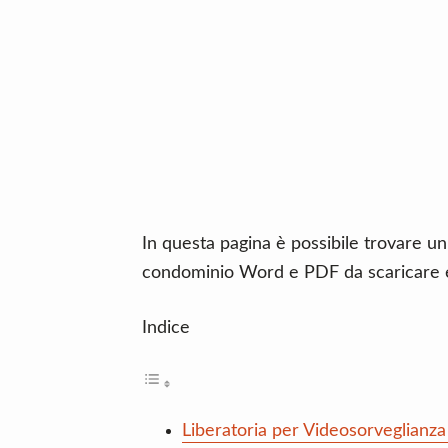
n
d
t
e
b
a
r
In questa pagina è possibile trovare un
condominio Word e PDF da scaricare 
Indice
Liberatoria per Videosorveglianz