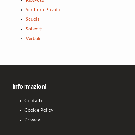
Ricevute
Scrittura Privata
Scuola
Solleciti
Verbali
Footer
Informazioni
Contatti
Cookie Policy
Privacy