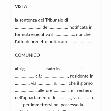
VISTA
la sentenza del Tribunale di
……………………del ……………. notificata in
formula esecutiva il …………….., nonché
l’atto di precetto notificato il ………………
COMUNICO
al sig. ……………. nato in ……………. il
……………., c.f.: …………………, residente in
…………. via …………. n. …….. che il giorno
………………. alle ore ………….. mi recherò
nell’appartamento di …………., via ………n.
…… per immettervi nel possesso la