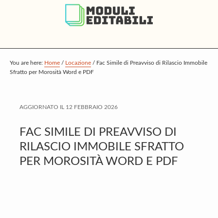
S
S
S
k
k
k
i
i
i
p
p
p
t
t
t
You are here:
Home
/
Locazione
/
Fac Simile di Preavviso di Rilascio Immobile
Sfratto per Morosità Word e PDF
o
o
o
m
p
f
a
r
o
AGGIORNATO IL
12 FEBBRAIO 2026
i
i
o
FAC SIMILE DI PREAVVISO DI
n
m
t
RILASCIO IMMOBILE SFRATTO
c
a
e
PER MOROSITÀ WORD E PDF
o
r
r
n
y
t
s
e
i