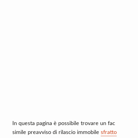
n
d
t
e
b
a
r
In questa pagina è possibile trovare un fac
simile preavviso di rilascio immobile
sfratto