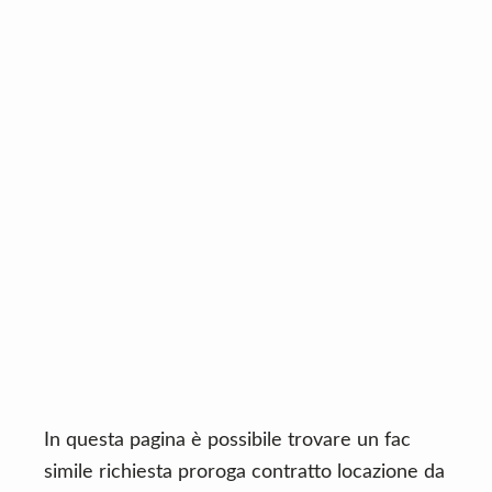
n
d
t
e
b
a
r
In questa pagina è possibile trovare un fac
simile richiesta proroga contratto locazione da