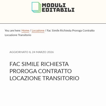
S
S
S
k
k
k
i
i
i
p
p
p
t
t
t
You are here:
Home
/
Locazione
/
Fac Simile Richiesta Proroga Contratto
Locazione Transitorio
o
o
o
m
p
f
a
r
o
AGGIORNATO IL
24 MARZO 2026
i
i
o
FAC SIMILE RICHIESTA
n
m
t
PROROGA CONTRATTO
c
a
e
LOCAZIONE TRANSITORIO
o
r
r
n
y
t
s
e
i