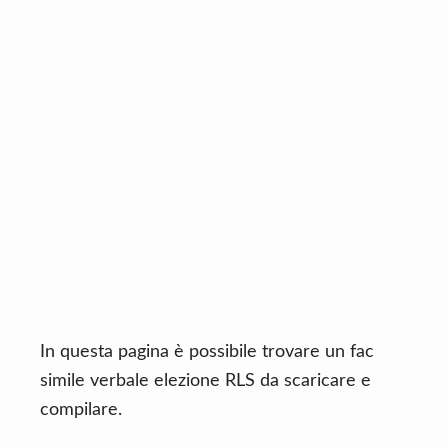
n
d
t
e
b
a
r
In questa pagina è possibile trovare un fac
simile verbale elezione RLS da scaricare e
compilare.