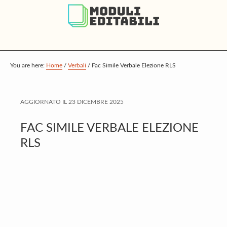
S
S
S
k
k
k
i
i
i
p
p
p
t
t
t
You are here:
Home
/
Verbali
/
Fac Simile Verbale Elezione RLS
o
o
o
m
p
f
AGGIORNATO IL
23 DICEMBRE 2025
a
r
o
i
i
o
FAC SIMILE VERBALE ELEZIONE
n
m
t
RLS
c
a
e
o
r
r
n
y
t
s
e
i