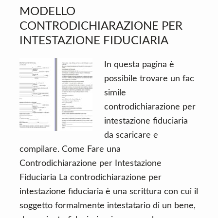
n
d
MODELLO
t
e
CONTRODICHIARAZIONE PER
b
INTESTAZIONE FIDUCIARIA
a
r
In questa pagina è
possibile trovare un fac
simile
controdichiarazione per
intestazione fiduciaria
da scaricare e
compilare. Come Fare una
Controdichiarazione per Intestazione
Fiduciaria La controdichiarazione per
intestazione fiduciaria è una scrittura con cui il
soggetto formalmente intestatario di un bene,