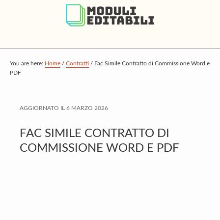
S
S
S
k
k
k
i
i
i
p
p
p
t
t
t
You are here:
Home
/
Contratti
/
Fac Simile Contratto di Commissione Word e
PDF
o
o
o
m
p
f
a
r
o
AGGIORNATO IL
6 MARZO 2026
i
i
o
FAC SIMILE CONTRATTO DI
n
m
t
COMMISSIONE WORD E PDF
c
a
e
o
r
r
n
y
t
s
e
i