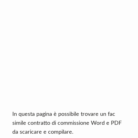
n
d
t
e
b
a
r
In questa pagina è possibile trovare un fac
simile contratto di commissione Word e PDF
da scaricare e compilare.