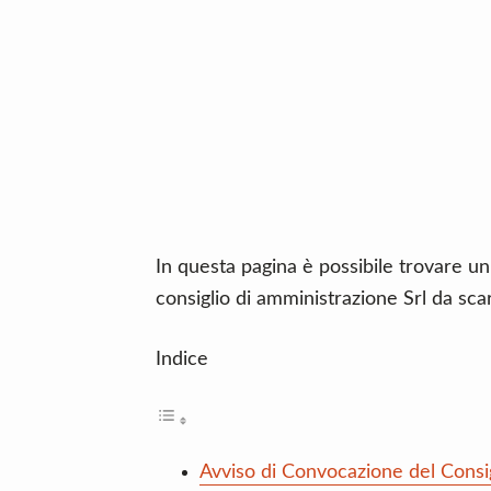
n
d
t
e
b
a
r
In questa pagina è possibile trovare un
consiglio di amministrazione Srl da sca
Indice
Avviso di Convocazione del Consig