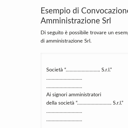
Esempio di Convocazione
Amministrazione Srl
Di seguito è possibile trovare un esemp
di amministrazione Srl.
Società “…………………….. S.r.l.”
………………………
………………………
Ai signori amministratori
della società “…………………….. S.r.l.”
………………………
………………………