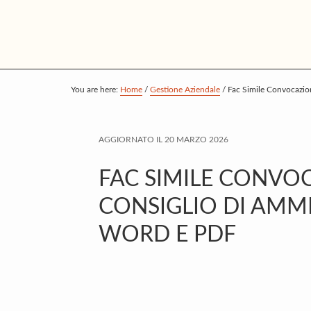
S
S
S
k
k
k
i
i
i
p
p
p
t
t
t
You are here:
Home
/
Gestione Aziendale
/
Fac Simile Convocazion
o
o
o
m
p
f
AGGIORNATO IL
20 MARZO 2026
a
r
o
i
i
o
FAC SIMILE CONVO
n
m
t
CONSIGLIO DI AMM
c
a
e
WORD E PDF
o
r
r
n
y
t
s
e
i