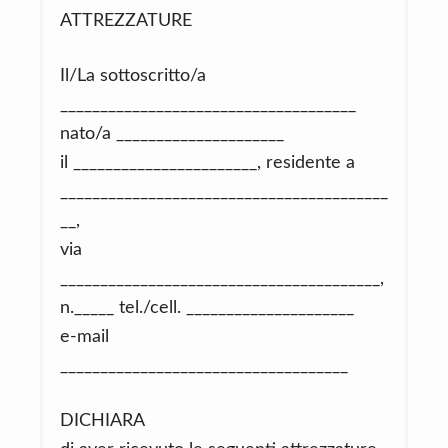
ATTREZZATURE
Il/La sottoscritto/a
_____________________________________
nato/a _____________________
il _______________________, residente a
_________________________________________
__,
via
________________________________________,
n._____ tel./cell. _____________________
e-mail
____________________________________
DICHIARA