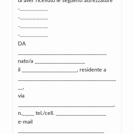
di aver ricevuto le seguenti attrezzature
-………………..
-………………..
-………………..
-………………..
DA
_____________________________________
nato/a _____________________
il _______________________, residente a
_________________________________________
__,
via
________________________________________,
n._____ tel./cell. _____________________
e-mail
____________________________________