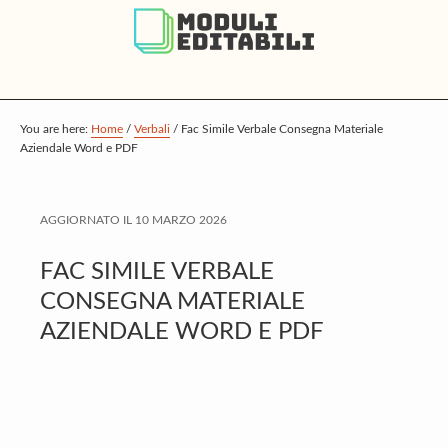
S
S
S
k
k
k
i
i
i
p
p
p
t
t
t
You are here:
Home
/
Verbali
/
Fac Simile Verbale Consegna Materiale
Aziendale Word e PDF
o
o
o
m
p
f
a
r
o
AGGIORNATO IL
10 MARZO 2026
i
i
o
FAC SIMILE VERBALE
n
m
t
CONSEGNA MATERIALE
c
a
e
AZIENDALE WORD E PDF
o
r
r
n
y
t
s
e
i