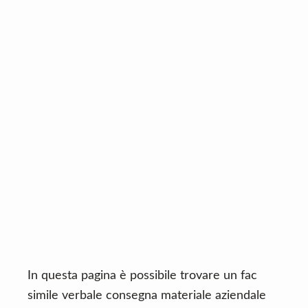
n
d
t
e
b
a
r
In questa pagina è possibile trovare un fac
simile verbale consegna materiale aziendale