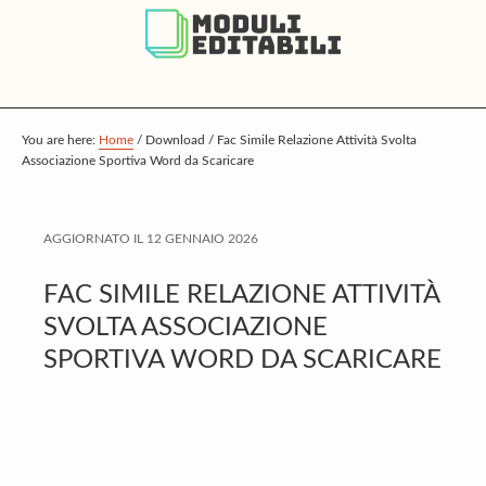
S
S
S
k
k
k
i
i
i
p
p
p
t
t
t
You are here:
Home
/
Download
/
Fac Simile Relazione Attività Svolta
Associazione Sportiva Word da Scaricare
o
o
o
m
p
f
a
r
o
AGGIORNATO IL
12 GENNAIO 2026
i
i
o
FAC SIMILE RELAZIONE ATTIVITÀ
n
m
t
SVOLTA ASSOCIAZIONE
c
a
e
SPORTIVA WORD DA SCARICARE
o
r
r
n
y
t
s
e
i