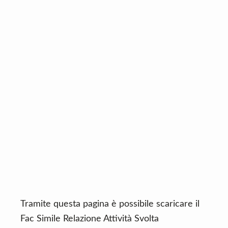
n
d
t
e
b
a
r
Tramite questa pagina è possibile scaricare il
Fac Simile Relazione Attività Svolta