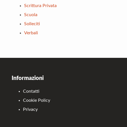
Scrittura Privata
Scuola
Solleciti
Verbali
Footer
Informazioni
Contatti
Cookie Policy
Privacy