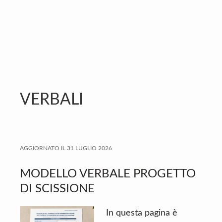
n
d
t
e
b
a
r
VERBALI
AGGIORNATO IL
31 LUGLIO 2026
MODELLO VERBALE PROGETTO
DI SCISSIONE
In questa pagina è