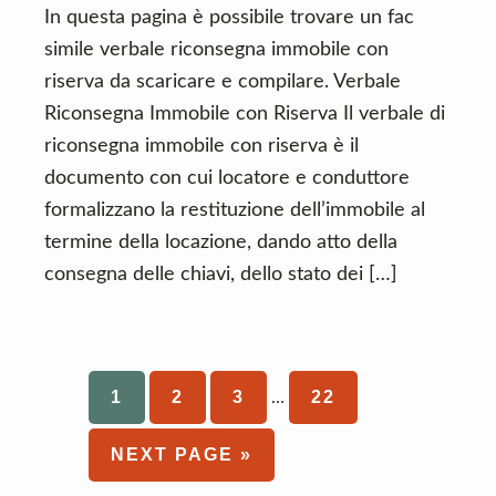
In questa pagina è possibile trovare un fac
simile verbale riconsegna immobile con
riserva da scaricare e compilare. Verbale
Riconsegna Immobile con Riserva Il verbale di
riconsegna immobile con riserva è il
documento con cui locatore e conduttore
formalizzano la restituzione dell’immobile al
termine della locazione, dando atto della
consegna delle chiavi, dello stato dei […]
Interim
PAGE
1
PAGE
2
PAGE
3
PAGE
22
…
pages
omitted
GO
NEXT PAGE »
TO