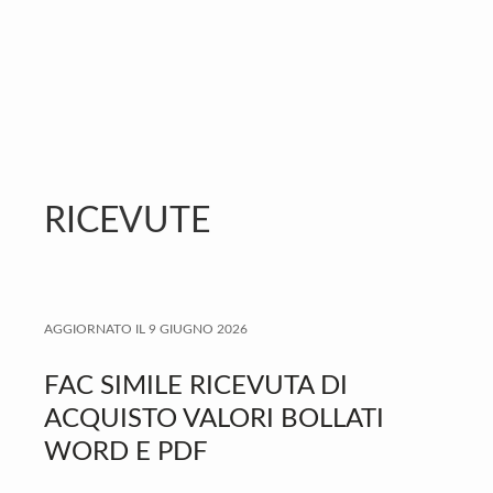
n
d
t
e
b
a
r
RICEVUTE
AGGIORNATO IL
9 GIUGNO 2026
FAC SIMILE RICEVUTA DI
ACQUISTO VALORI BOLLATI
WORD E PDF