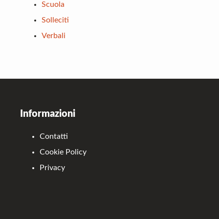
Scuola
Solleciti
Verbali
Footer
Informazioni
Contatti
Cookie Policy
Privacy