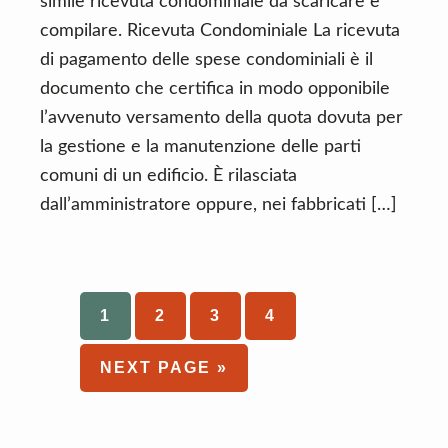
simile ricevuta condominiale da scaricare e
compilare. Ricevuta Condominiale La ricevuta
di pagamento delle spese condominiali è il
documento che certifica in modo opponibile
l’avvenuto versamento della quota dovuta per
la gestione e la manutenzione delle parti
comuni di un edificio. È rilasciata
dall’amministratore oppure, nei fabbricati […]
PAGE
1
PAGE
2
PAGE
3
PAGE
4
GO
NEXT PAGE »
TO