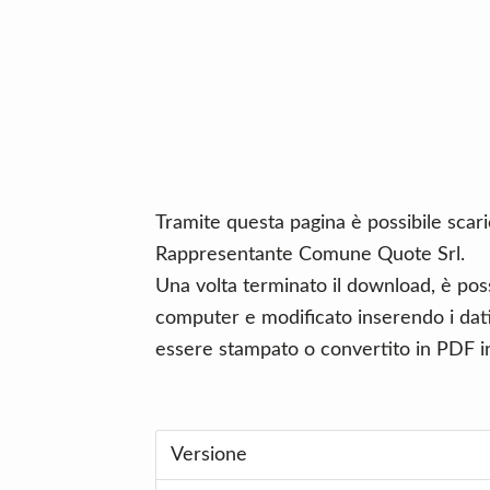
n
d
t
e
b
a
r
Tramite questa pagina è possibile scar
Rappresentante Comune Quote Srl.
Una volta terminato il download, è poss
computer e modificato inserendo i dati 
essere stampato o convertito in PDF in
Versione