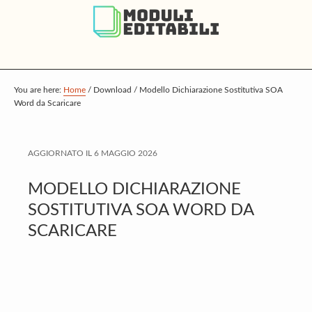
S
S
S
k
k
k
i
i
i
p
p
p
t
t
t
You are here:
Home
/
Download
/
Modello Dichiarazione Sostitutiva SOA
Word da Scaricare
o
o
o
m
p
f
a
r
o
AGGIORNATO IL
6 MAGGIO 2026
i
i
o
MODELLO DICHIARAZIONE
n
m
t
SOSTITUTIVA SOA WORD DA
c
a
e
SCARICARE
o
r
r
n
y
t
s
e
i