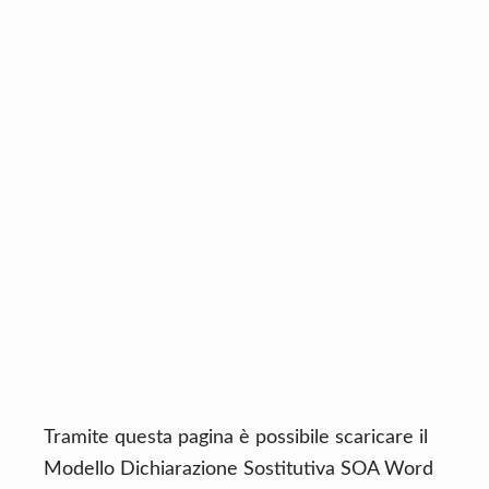
n
d
t
e
b
a
r
Tramite questa pagina è possibile scaricare il
Modello Dichiarazione Sostitutiva SOA Word