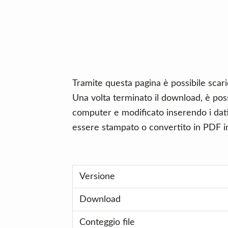
n
d
t
e
b
a
r
Tramite questa pagina è possibile scar
Una volta terminato il download, è poss
computer e modificato inserendo i dati 
essere stampato o convertito in PDF in
Versione
Download
Conteggio file