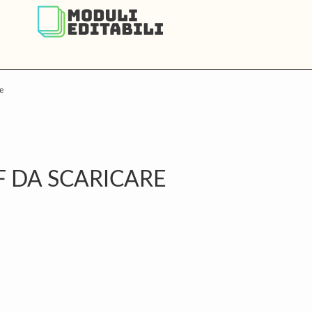
e
P
S
 DA SCARICARE