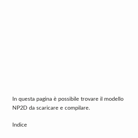
n
d
t
e
b
a
r
In questa pagina è possibile trovare il modello
NP2D da scaricare e compilare.
Indice