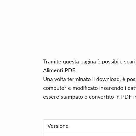
n
d
t
e
b
a
r
Tramite questa pagina è possibile sca
Alimenti PDF.
Una volta terminato il download, è poss
computer e modificato inserendo i dati 
essere stampato o convertito in PDF in
Versione