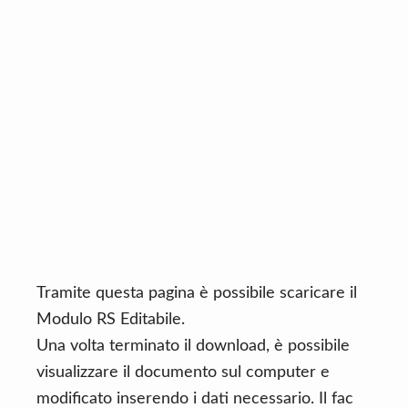
n
d
t
e
b
a
r
Tramite questa pagina è possibile scaricare il
Modulo RS Editabile.
Una volta terminato il download, è possibile
visualizzare il documento sul computer e
modificato inserendo i dati necessario. Il fac