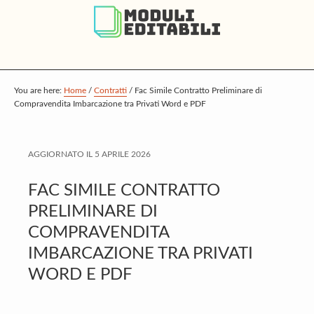
S
S
S
k
k
k
i
i
i
p
p
p
t
t
t
You are here:
Home
/
Contratti
/
Fac Simile Contratto Preliminare di
Compravendita Imbarcazione tra Privati Word e PDF
o
o
o
m
p
f
a
r
o
AGGIORNATO IL
5 APRILE 2026
i
i
o
FAC SIMILE CONTRATTO
n
m
t
PRELIMINARE DI
c
a
e
COMPRAVENDITA
o
r
r
IMBARCAZIONE TRA PRIVATI
n
y
WORD E PDF
t
s
e
i