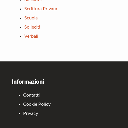
Scrittura Privata
Scuola
Solleciti
Verbali
Footer
Informazioni
Contatti
Cookie Policy
Privacy