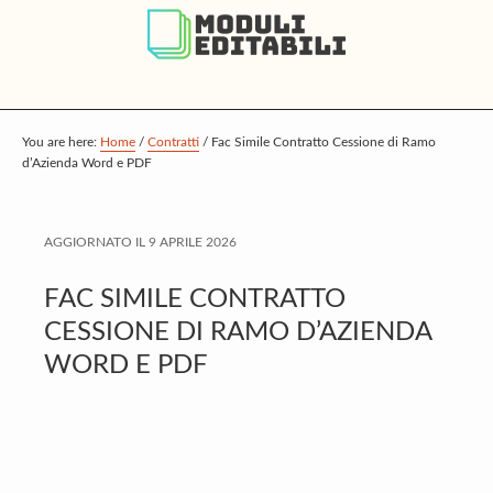
S
S
S
k
k
k
i
i
i
p
p
p
t
t
t
You are here:
Home
/
Contratti
/
Fac Simile Contratto Cessione di Ramo
d’Azienda Word e PDF
o
o
o
m
p
f
a
r
o
AGGIORNATO IL
9 APRILE 2026
i
i
o
FAC SIMILE CONTRATTO
n
m
t
CESSIONE DI RAMO D’AZIENDA
c
a
e
WORD E PDF
o
r
r
n
y
t
s
e
i