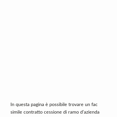
n
d
t
e
b
a
r
In questa pagina è possibile trovare un fac
simile contratto cessione di ramo d’azienda