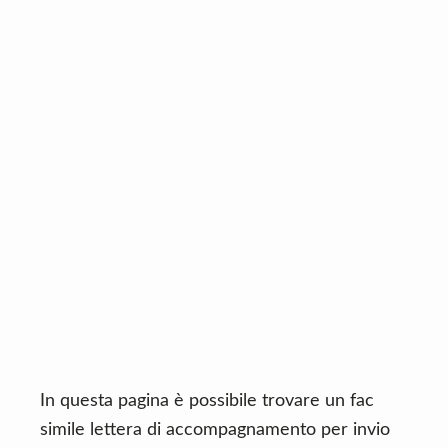
n
d
t
e
b
a
r
In questa pagina è possibile trovare un fac
simile lettera di accompagnamento per invio