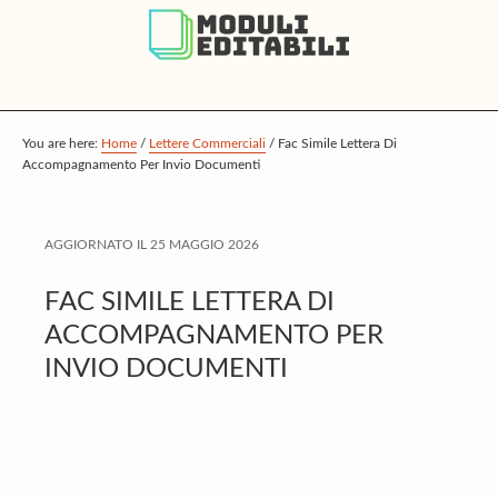
S
S
S
k
k
k
i
i
i
p
p
p
t
t
t
You are here:
Home
/
Lettere Commerciali
/
Fac Simile Lettera Di
Accompagnamento Per Invio Documenti
o
o
o
m
p
f
a
r
o
AGGIORNATO IL
25 MAGGIO 2026
i
i
o
FAC SIMILE LETTERA DI
n
m
t
ACCOMPAGNAMENTO PER
c
a
e
INVIO DOCUMENTI
o
r
r
n
y
t
s
e
i