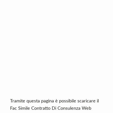
n
d
t
e
b
a
r
Tramite questa pagina è possibile scaricare il
Fac Simile Contratto Di Consulenza Web