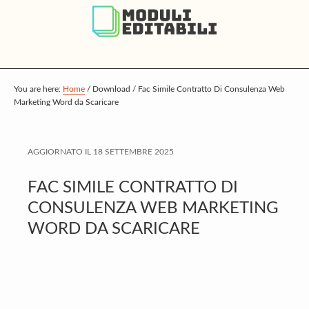
S
S
S
k
k
k
i
i
i
p
p
p
t
t
t
You are here:
Home
/
Download
/
Fac Simile Contratto Di Consulenza Web
Marketing Word da Scaricare
o
o
o
m
p
f
a
r
o
AGGIORNATO IL
18 SETTEMBRE 2025
i
i
o
FAC SIMILE CONTRATTO DI
n
m
t
CONSULENZA WEB MARKETING
c
a
e
WORD DA SCARICARE
o
r
r
n
y
t
s
e
i