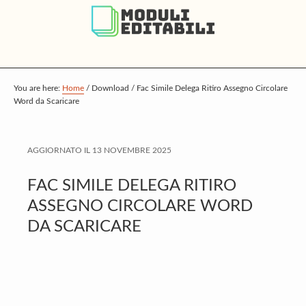
S
S
S
k
k
k
i
i
i
p
p
p
t
t
t
You are here:
Home
/
Download
/
Fac Simile Delega Ritiro Assegno Circolare
Word da Scaricare
o
o
o
m
p
f
a
r
o
AGGIORNATO IL
13 NOVEMBRE 2025
i
i
o
FAC SIMILE DELEGA RITIRO
n
m
t
ASSEGNO CIRCOLARE WORD
c
a
e
DA SCARICARE
o
r
r
n
y
t
s
e
i