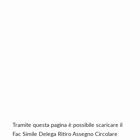
n
d
t
e
b
a
r
Tramite questa pagina è possibile scaricare il
Fac Simile Delega Ritiro Assegno Circolare