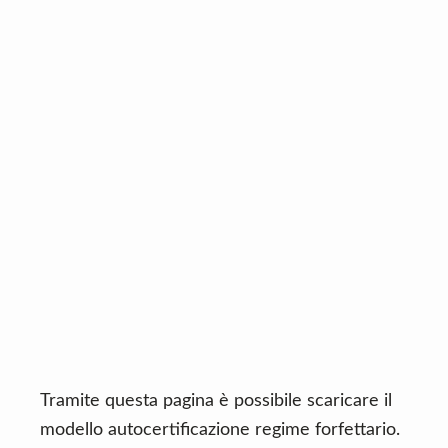
n
d
t
e
b
a
r
Tramite questa pagina è possibile scaricare il
modello autocertificazione regime forfettario.