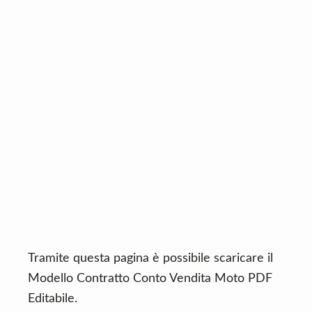
n
d
t
e
b
a
r
Tramite questa pagina è possibile scaricare il
Modello Contratto Conto Vendita Moto PDF
Editabile.