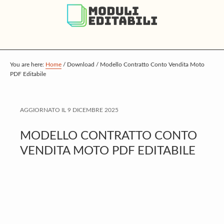
S
S
S
k
k
k
i
i
i
p
p
p
t
t
t
You are here:
Home
/
Download
/
Modello Contratto Conto Vendita Moto
PDF Editabile
o
o
o
m
p
f
a
r
o
AGGIORNATO IL
9 DICEMBRE 2025
i
i
o
MODELLO CONTRATTO CONTO
n
m
t
VENDITA MOTO PDF EDITABILE
c
a
e
o
r
r
n
y
t
s
e
i