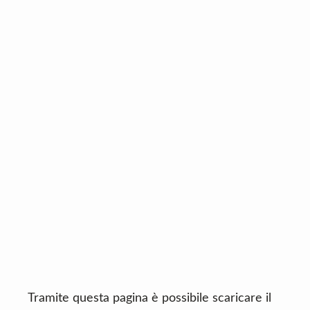
n
d
t
e
b
a
r
Tramite questa pagina è possibile scaricare il