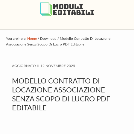
S
S
S
k
k
k
i
i
i
p
p
p
t
t
t
You are here:
Home
/
Download
/
Modello Contratto Di Locazione
Associazione Senza Scopo Di Lucro PDF Editabile
o
o
o
m
p
f
a
r
o
AGGIORNATO IL
12 NOVEMBRE 2025
i
i
o
MODELLO CONTRATTO DI
n
m
t
LOCAZIONE ASSOCIAZIONE
c
a
e
SENZA SCOPO DI LUCRO PDF
o
r
r
EDITABILE
n
y
t
s
e
i